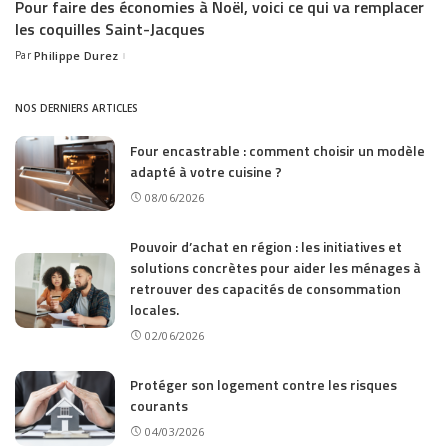
Pour faire des économies à Noël, voici ce qui va remplacer
les coquilles Saint-Jacques
Par
Philippe Durez
Posted
by
NOS DERNIERS ARTICLES
Four encastrable : comment choisir un modèle
adapté à votre cuisine ?
08/06/2026
Pouvoir d’achat en région : les initiatives et
solutions concrètes pour aider les ménages à
retrouver des capacités de consommation
locales.
02/06/2026
Protéger son logement contre les risques
courants
04/03/2026