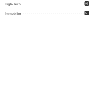
High-Tech
95
Immobilier
55