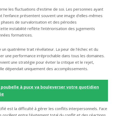
erne les fluctuations d’estime de soi. Les personnes ayant
rant l’enfance présentent souvent une image d’elles-mêmes
s phases de survalorisation et des périodes
tte instabilité reflète l’intériorisation des jugements
nnées formatrices.
 un quatrième trait révélateur. La peur de l’échec et du
er une performance irréprochable dans tous les domaines.
ent une stratégie pour éviter la critique et le rejet,
elle dépendait uniquement des accomplissements.
 poubelle à puce va bouleverser votre quotidien
ie
tifié est la difficulté à gérer les conflits interpersonnels. Face
oscillent entre l’évitement total du conflit et des réactions