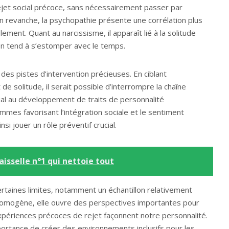
ejet social précoce, sans nécessairement passer par
 En revanche, la psychopathie présente une corrélation plus
lement. Quant au narcissisme, il apparaît lié à la solitude
tion tend à s’estomper avec le temps.
es pistes d’intervention précieuses. En ciblant
e solitude, il serait possible d’interrompre la chaîne
ial au développement de traits de personnalité
mes favorisant l’intégration sociale et le sentiment
si jouer un rôle préventif crucial.
aisselle n°1 qui nettoie tout
rtaines limites, notamment un échantillon relativement
 homogène, elle ouvre des perspectives importantes pour
ériences précoces de rejet façonnent notre personnalité.
portance de créer des environnements inclusifs pour les