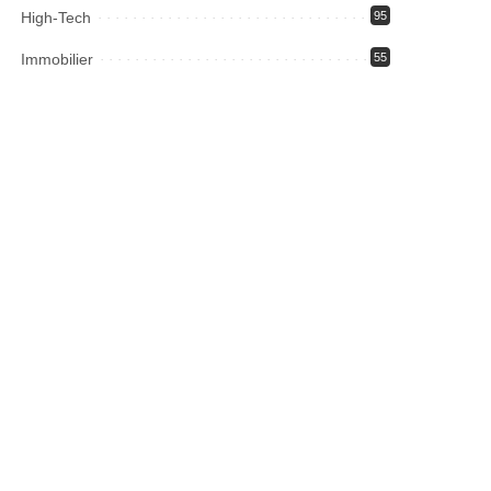
High-Tech
95
Immobilier
55