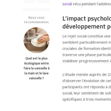
social
vécu pendant l’adolesc
L’impact psycholo
Nous vous
recommandons
développement p
Le rejet social constitue un
semblent particulièrement m
cruciales de formation ident
traverse une phase particul
Quel est le plus
stabiliser progressivement à
écologique entre
faire la vaisselle à
la main et le lave
L’étude menée auprès de 23
vaisselle ?
d’observer l’évolution de ce
participants ont répondu à 
social, leur sentiment de so
spécifiques à trois moments