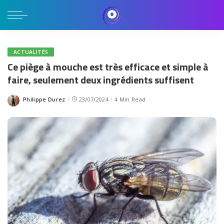
ACTUALITÉS
Ce piège à mouche est très efficace et simple à
faire, seulement deux ingrédients suffisent
Philippe Durez
23/07/2024
4 Min Read
Posted
by