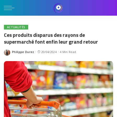
ACTUALITÉS
Ces produits disparus des rayons de
supermarché font enfin leur grand retour
Philippe Durez
20/04/2024
4 Min Read
Posted
by