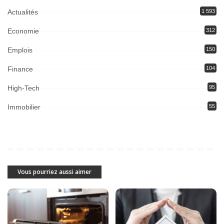
Actualités
1 593
Economie
312
Emplois
150
Finance
104
High-Tech
95
Immobilier
55
Vous pourriez aussi aimer