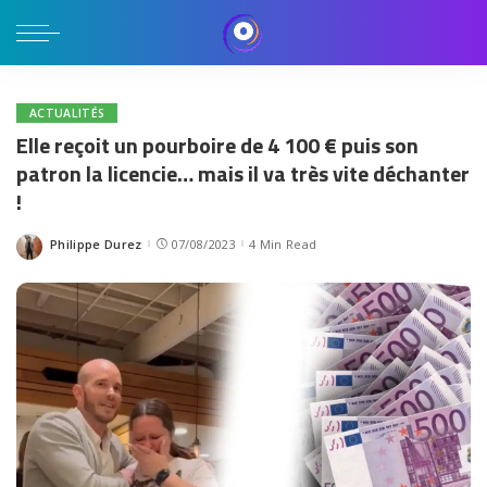
ACTUALITÉS
Elle reçoit un pourboire de 4 100 € puis son
patron la licencie… mais il va très vite déchanter
!
Philippe Durez
07/08/2023
4 Min Read
Posted
by