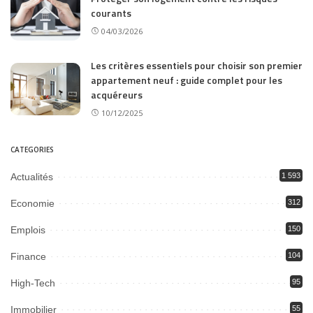
courants
04/03/2026
Les critères essentiels pour choisir son premier
appartement neuf : guide complet pour les
acquéreurs
10/12/2025
CATEGORIES
Actualités
1 593
Economie
312
Emplois
150
Finance
104
High-Tech
95
Immobilier
55