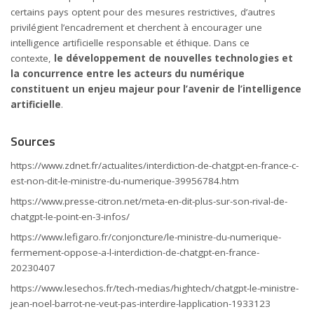
certains pays optent pour des mesures restrictives, d’autres
privilégient l’encadrement et cherchent à encourager une
intelligence artificielle responsable et éthique. Dans ce
contexte,
le développement de nouvelles technologies et
la concurrence entre les acteurs du numérique
constituent un enjeu majeur pour l’avenir de l’intelligence
artificielle
.
Sources
https://www.zdnet.fr/actualites/interdiction-de-chatgpt-en-france-c-
est-non-dit-le-ministre-du-numerique-39956784.htm
https://www.presse-citron.net/meta-en-dit-plus-sur-son-rival-de-
chatgpt-le-point-en-3-infos/
https://www.lefigaro.fr/conjoncture/le-ministre-du-numerique-
fermement-oppose-a-l-interdiction-de-chatgpt-en-france-
20230407
https://www.lesechos.fr/tech-medias/hightech/chatgpt-le-ministre-
jean-noel-barrot-ne-veut-pas-interdire-lapplication-1933123