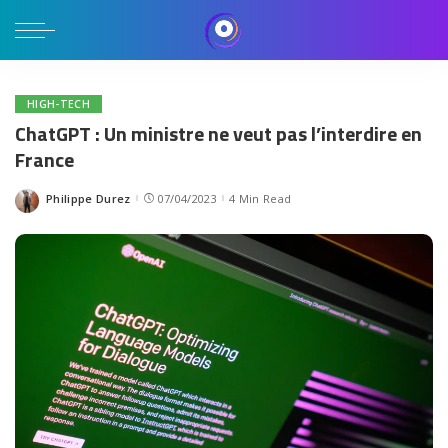
HIGH-TECH
ChatGPT : Un ministre ne veut pas l’interdire en
France
Philippe Durez
07/04/2023
4 Min Read
Posted
by