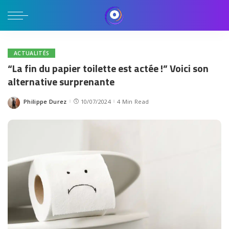
ACTUALITÉS
“La fin du papier toilette est actée !” Voici son
alternative surprenante
Philippe Durez
10/07/2024
4 Min Read
Posted
by