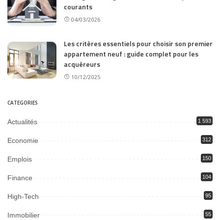
courants
04/03/2026
Les critères essentiels pour choisir son premier
appartement neuf : guide complet pour les
acquéreurs
10/12/2025
CATEGORIES
Actualités
1 593
Economie
312
Emplois
150
Finance
104
High-Tech
95
Immobilier
55