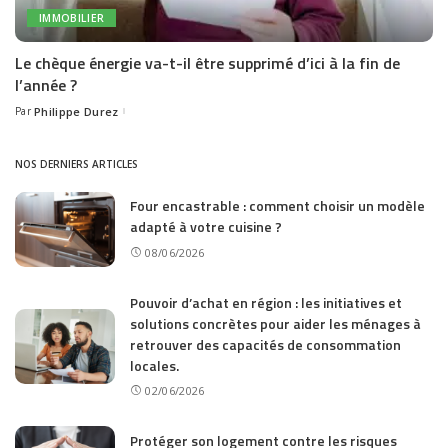
IMMOBILIER
Le chèque énergie va-t-il être supprimé d’ici à la fin de
l’année ?
Par
Philippe Durez
Posted
by
NOS DERNIERS ARTICLES
Four encastrable : comment choisir un modèle
adapté à votre cuisine ?
08/06/2026
Pouvoir d’achat en région : les initiatives et
solutions concrètes pour aider les ménages à
retrouver des capacités de consommation
locales.
02/06/2026
Protéger son logement contre les risques