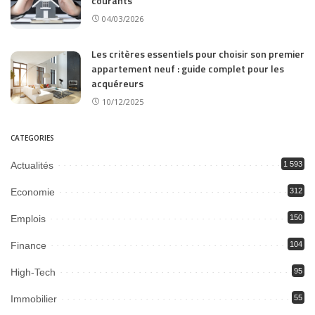
courants
04/03/2026
Les critères essentiels pour choisir son premier
appartement neuf : guide complet pour les
acquéreurs
10/12/2025
CATEGORIES
Actualités
1 593
Economie
312
Emplois
150
Finance
104
High-Tech
95
Immobilier
55