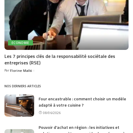
ECONOMIE
Les 7 principes clés de la responsabilité sociétale des
entreprises (RSE)
Par
Florine Malki
Posted
by
NOS DERNIERS ARTICLES
Four encastrable : comment choisir un modèle
adapté à votre cuisine ?
08/06/2026
Pouvoir d’achat en région : les initiatives et