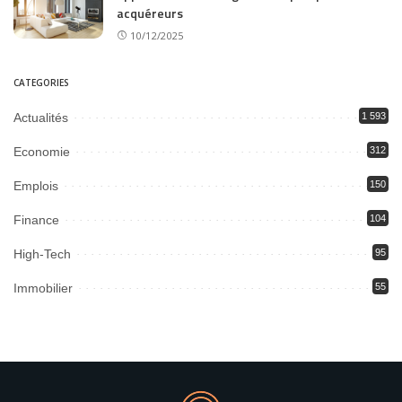
acquéreurs
10/12/2025
CATEGORIES
Actualités
1 593
Economie
312
Emplois
150
Finance
104
High-Tech
95
Immobilier
55