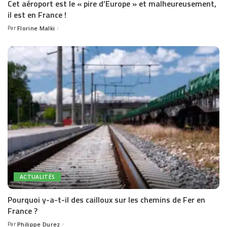
Cet aéroport est le « pire d’Europe » et malheureusement,
il est en France !
Par
Florine Malki
Posted
by
ACTUALITÉS
Pourquoi y-a-t-il des cailloux sur les chemins de Fer en
France ?
Par
Philippe Durez
Posted