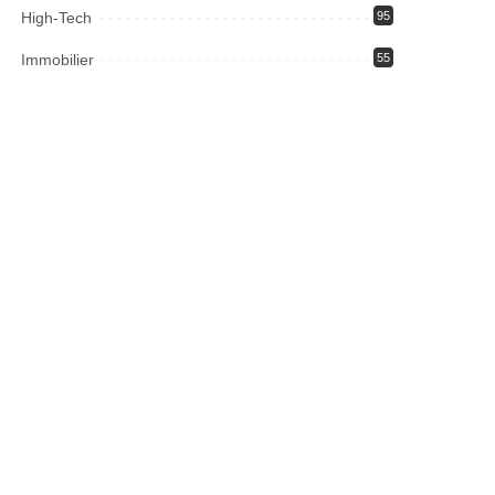
High-Tech
95
Immobilier
55