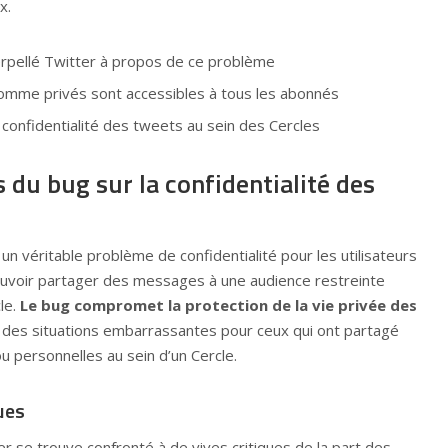
x.
terpellé Twitter à propos de ce problème
mme privés sont accessibles à tous les abonnés
confidentialité des tweets au sein des Cercles
du bug sur la confidentialité des
 véritable problème de confidentialité pour les utilisateurs
ouvoir partager des messages à une audience restreinte
cle.
Le bug compromet la protection de la vie privée des
 des situations embarrassantes pour ceux qui ont partagé
u personnelles au sein d’un Cercle.
ues
er se trouve confronté à de vives critiques de la part des