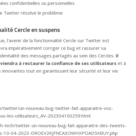
ées confidentielles ou personnelles
ue Twitter résolve le problème
nalité Cercle en suspens
, l’avenir de la fonctionnalité Cercle sur Twitter est
devra impérativement corriger ce bug et rassurer sa
dentialité des messages partagés au sein des Cercles.
Il
rviendra à restaurer la confiance de ses utilisateurs
et à
 innovantes tout en garantissant leur sécurité et leur vie
/twitter/un-nouveau-bug-twitter-fait-apparaitre-vos-
us-les-utilisateurs_AV-202304100259.html
igh-tech/twitter-un-nouveau-bug-fait-apparaitre-des-tweets-
ateurs-10-04-2023-DROEV2KJFNCA3OWHXPOAD5XBUY.php