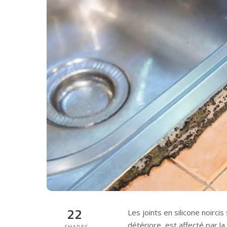
22
Les joints en silicone noircis
détériore, est affecté par la
SHARES