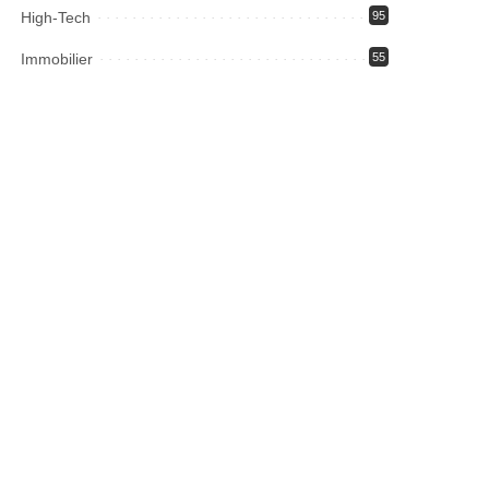
High-Tech
95
Immobilier
55