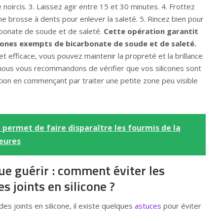
e noircis. 3. Laissez agir entre 15 et 30 minutes. 4. Frottez
e brosse à dents pour enlever la saleté. 5. Rincez bien pour
rbonate de soude et de saleté.
Cette opération garantit
licones exempts de bicarbonate de soude et de saleté.
 efficace, vous pouvez maintenir la propreté et la brillance
, nous vous recommandons de vérifier que vos silicones sont
tion en commençant par traiter une petite zone peu visible
 permet de faire disparaître les fourmis de la
eures
ue guérir : comment éviter les
s joints en silicone ?
es joints en silicone, il existe quelques
astuces
pour éviter