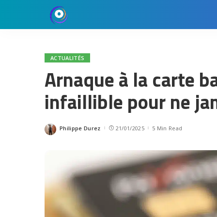
ACTUALITÉS
Arnaque à la carte ba
infaillible pour ne ja
Philippe Durez
21/01/2025
5 Min Read
Posted
by