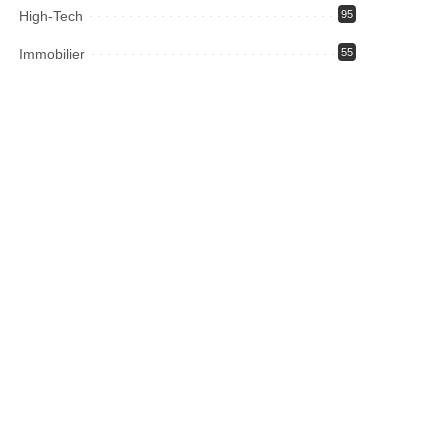
High-Tech
95
Immobilier
55