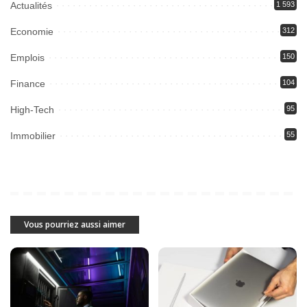
Actualités
1 593
Economie
312
Emplois
150
Finance
104
High-Tech
95
Immobilier
55
Vous pourriez aussi aimer