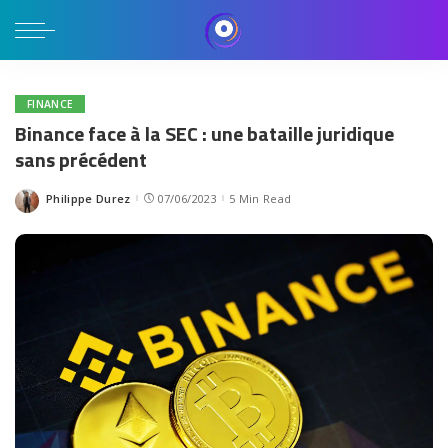
FINANCE
Binance face à la SEC : une bataille juridique
sans précédent
Philippe Durez
07/06/2023
5 Min Read
Posted
by