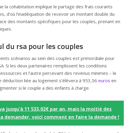
ue la cohabitation implique le partage des frais courants
es, d’où l’inadéquation de recevoir un montant double du
lace des montants spécifiques pour les couples, prenant en
iques.
l du rsa pour les couples
férents scénarios au sein des couples est primordiale pour
. Si les deux partenaires remplissent les conditions
ns ressources et l’autre percevant des revenus minimes – le
e déduction liée au logement s’élèvera à 953,56
euros
en
enter si le couple a des enfants à charge.
va jusqu'à 11 533,02€ par an, mais la moitié des
 la demander, voici comment en faire la demande !