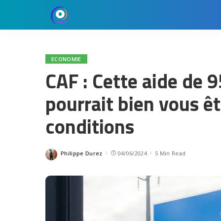
ECONOMIE
CAF : Cette aide de 
pourrait bien vous êt
conditions
Philippe Durez
04/06/2024
5 Min Read
Posted
by