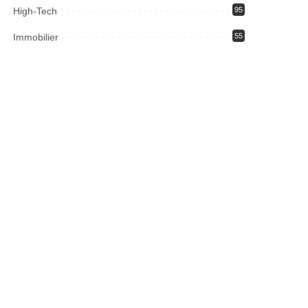
High-Tech
95
Immobilier
55