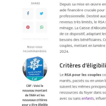
SHARE
Depuis sa mise en œuvre en 
aide financière cruciale pour
professionnelle. Destiné au
revenus très limités, le RSA
ménage. La Caisse d’Allocatio
de ce dispositif, adaptant 
besoins des bénéficiaires. Cet
couples, mettant en lumière 
Nous vous
2024.
recommandons
Critères d’éligibi
Le
RSA pour les couples
co
mariés, pacsés ou en union l
CAF : Voici le
suivent les mêmes principes 
nouveau montant
ressources du foyer dans s
de l’AAH et les
avec ou sans
enfants
, influ
nouveaux critères
pour y être éligible