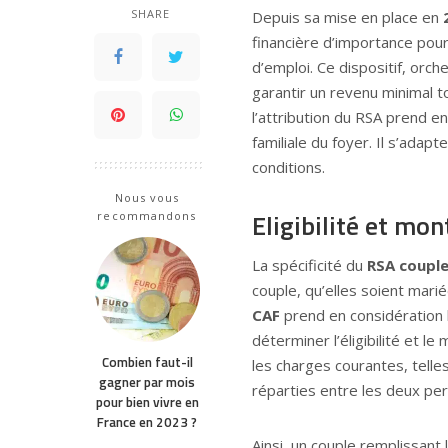
SHARE
Depuis sa mise en place en
financière d’importance pour
d’emploi. Ce dispositif, orch
garantir un revenu minimal t
l’attribution du RSA prend en
familiale du foyer. Il s’adapt
conditions.
Nous vous
Eligibilité et mo
recommandons
La spécificité du
RSA coupl
couple, qu’elles soient mari
CAF
prend en considération
déterminer l’éligibilité et l
Combien faut-il
les charges courantes, telles
gagner par mois
réparties entre les deux pe
pour bien vivre en
France en 2023 ?
Ainsi, un couple remplissant 