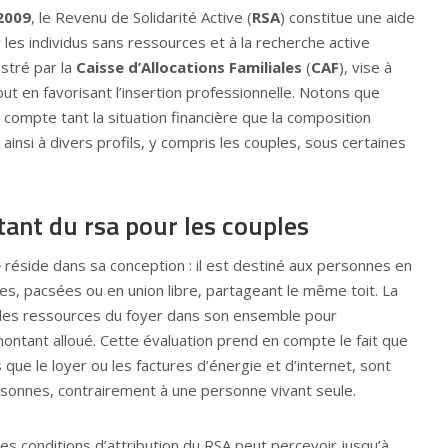
2009
, le Revenu de Solidarité Active (
RSA
) constitue une aide
 les individus sans ressources et à la recherche active
estré par la
Caisse d’Allocations Familiales
(
CAF
), vise à
out en favorisant l’insertion professionnelle. Notons que
 compte tant la situation financière que la composition
e ainsi à divers profils, y compris les couples, sous certaines
ntant du rsa pour les couples
e
réside dans sa conception : il est destiné aux personnes en
ées, pacsées ou en union libre, partageant le même toit. La
 les ressources du foyer dans son ensemble pour
e montant alloué. Cette évaluation prend en compte le fait que
 que le loyer ou les factures d’énergie et d’internet, sont
rsonnes, contrairement à une personne vivant seule.
les conditions d’attribution du RSA peut percevoir jusqu’à