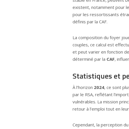
existent, notamment pour le
pour les ressortissants étra
définis par la CAF.
La composition du foyer joue
couples, ce calcul est effe
et peut varier en fonction d
déterminé par la
CAF
, influ
Statistiques et p
À l’horizon
2024
, ce sont pl
par le RSA, reflétant l’impor
vulnérables. La mission prin
retour à l’emploi tout en leu
Cependant, la perception du 