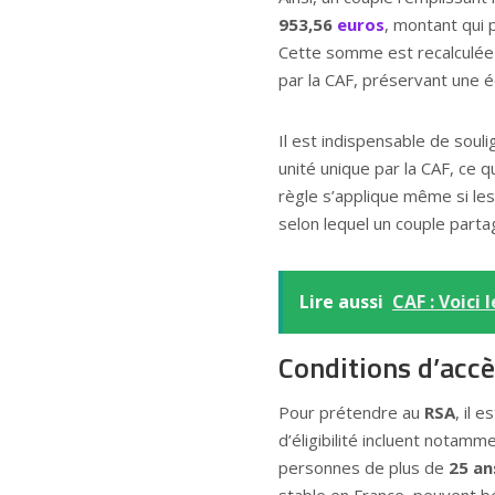
953,56
euros
, montant qui
Cette somme est recalculée 
par la CAF, préservant une éq
Il est indispensable de souli
unité unique par la CAF, ce q
règle s’applique même si les 
selon lequel un couple part
Lire aussi
CAF : Voici
Conditions d’accè
Pour prétendre au
RSA
, il 
d’éligibilité incluent notamme
personnes de plus de
25 an
stable en France, peuvent bé