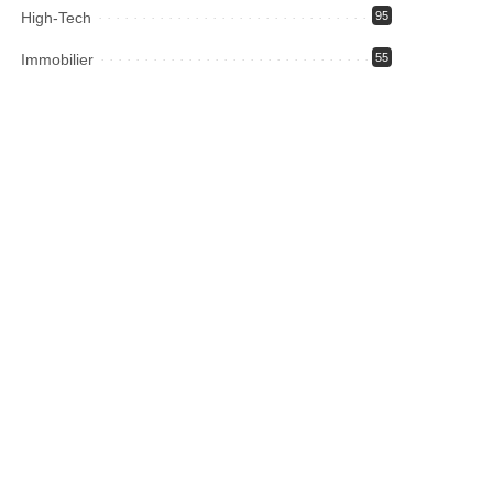
High-Tech
95
Immobilier
55