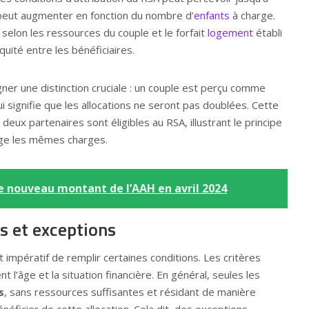
 peut augmenter en fonction du nombre d’
enfants
à charge.
selon les ressources du couple et le forfait
logement
établi
uité entre les bénéficiaires.
gner une distinction cruciale : un couple est perçu comme
ui signifie que les allocations ne seront pas doublées. Cette
deux partenaires sont éligibles au RSA, illustrant le principe
age les mêmes charges.
 le nouveau montant de l’AAH en avril 2024
s et exceptions
est impératif de remplir certaines conditions. Les critères
nt l’âge et la situation financière. En général, seules les
s
, sans ressources suffisantes et résidant de manière
néficier de cette allocation. Cela dit, des exceptions