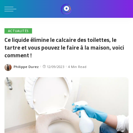
ACTUALITÉS
Ce liquide élimine le calcaire des toilettes, le
tartre et vous pouvez le faire à la maison, voici
comment !
Philippe Durez
12/09/2023
4 Min Read
Posted
by