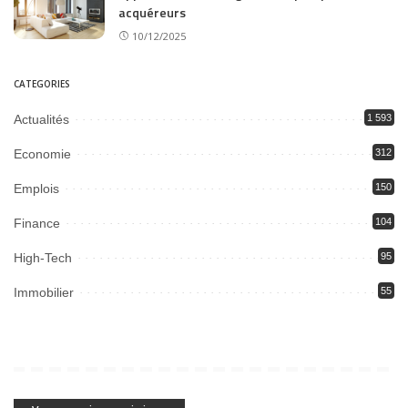
acquéreurs
10/12/2025
CATEGORIES
Actualités
1 593
Economie
312
Emplois
150
Finance
104
High-Tech
95
Immobilier
55