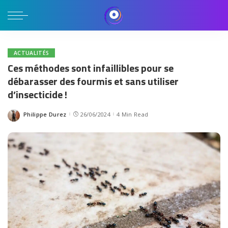
ACTUALITÉS
Ces méthodes sont infaillibles pour se
débarasser des fourmis et sans utiliser
d’insecticide !
Philippe Durez
26/06/2024
4 Min Read
Posted
by