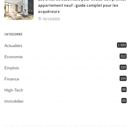
appartement neuf : guide complet pour les
acquéreurs
10/12/2025
CATEGORIES
Actualités
1 593
Economie
312
Emplois
150
Finance
104
High-Tech
95
Immobilier
55