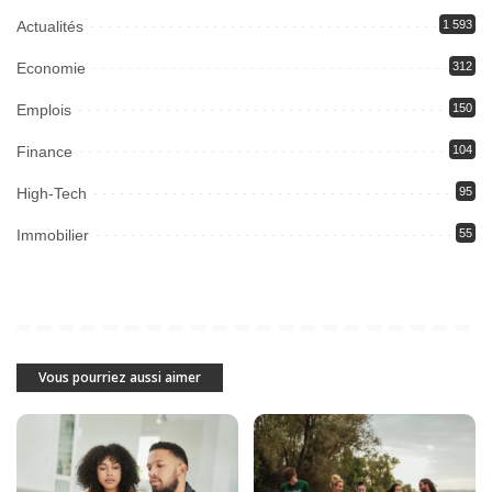
Actualités
1 593
Economie
312
Emplois
150
Finance
104
High-Tech
95
Immobilier
55
Vous pourriez aussi aimer