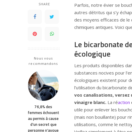
SHARE
Parfois, notre évier se bouc
autres détritus qui s’y échap
des moyens efficaces de le 
chimiques antiques. Voici q
Le bicarbonate de
écologique
Nous vous
recommandons
Les produits disponibles da
substances nocives pour l’e
écologiques existent pour d
l’utilisation du bicarbonate 
vos canalisations, versez
vinaigre blanc.
La ré
action
76,8% des
utile pour enlever les bouch
femmes échouent
(mais non bouillante) pour ri
au permis à cause
d’un secret que
utilisations, comme le netto
personne n’avoue
Veillez simplement à être pru