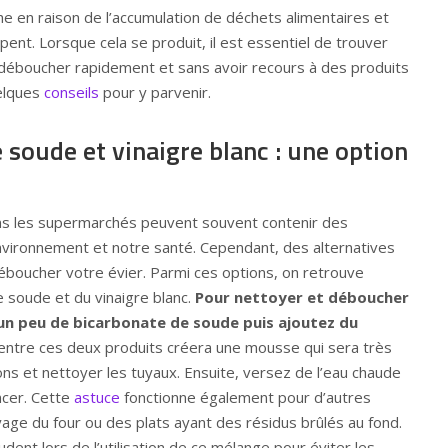
he en raison de l’accumulation de déchets alimentaires et
pent. Lorsque cela se produit, il est essentiel de trouver
déboucher rapidement et sans avoir recours à des produits
uelques
conseils
pour y parvenir.
 soude et vinaigre blanc : une option
ns les supermarchés peuvent souvent contenir des
nvironnement et notre santé. Cependant, des alternatives
éboucher votre évier. Parmi ces options, on retrouve
de soude et du vinaigre blanc.
Pour nettoyer et déboucher
 un peu de bicarbonate de soude puis ajoutez du
entre ces deux produits créera une mousse qui sera très
ons et nettoyer les tuyaux. Ensuite, versez de l’eau chaude
ncer. Cette
astuce
fonctionne également pour d’autres
yage du four ou des plats ayant des résidus brûlés au fond.
dent lors de l’utilisation de ce mélange pour éviter les