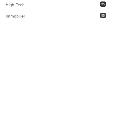
High-Tech
95
Immobilier
55