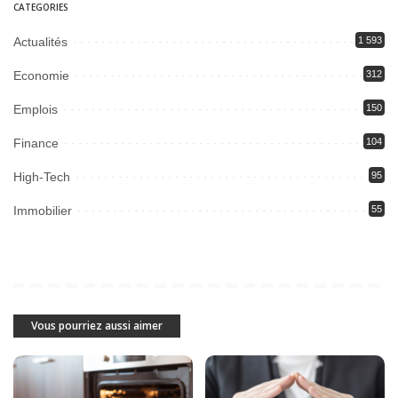
CATEGORIES
Actualités
1 593
Economie
312
Emplois
150
Finance
104
High-Tech
95
Immobilier
55
Vous pourriez aussi aimer