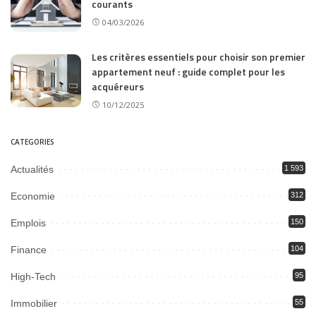
courants
04/03/2026
Les critères essentiels pour choisir son premier
appartement neuf : guide complet pour les
acquéreurs
10/12/2025
CATEGORIES
Actualités
1 593
Economie
312
Emplois
150
Finance
104
High-Tech
95
Immobilier
55