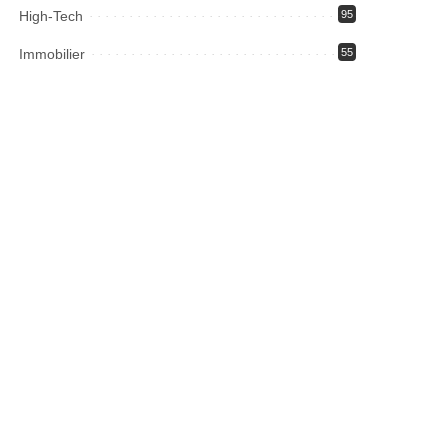
High-Tech
95
Immobilier
55