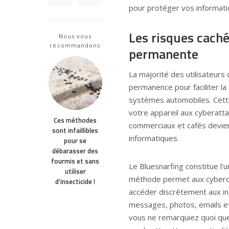
pour protéger vos informati
Les risques caché
Nous vous
recommandons
permanente
La majorité des utilisateur
permanence pour faciliter la
systèmes automobiles. Cette
votre appareil aux cyberatt
Ces méthodes
commerciaux et cafés devien
sont infaillibles
informatiques.
pour se
débarasser des
fourmis et sans
Le Bluesnarfing constitue l’
utiliser
méthode permet aux cybercri
d’insecticide !
accéder discrètement aux in
messages, photos, emails 
vous ne remarquiez quoi que c