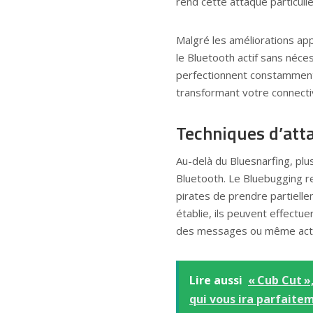
rend cette attaque particuli
Malgré les améliorations a
le Bluetooth actif sans néce
perfectionnent constamment
transformant votre connectivi
Techniques d’att
Au-delà du Bluesnarfing, plu
Bluetooth. Le Bluebugging 
pirates de prendre partielle
établie, ils peuvent effect
des messages ou même activ
Lire aussi
« Cub Cut »
qui vous ira parfaite