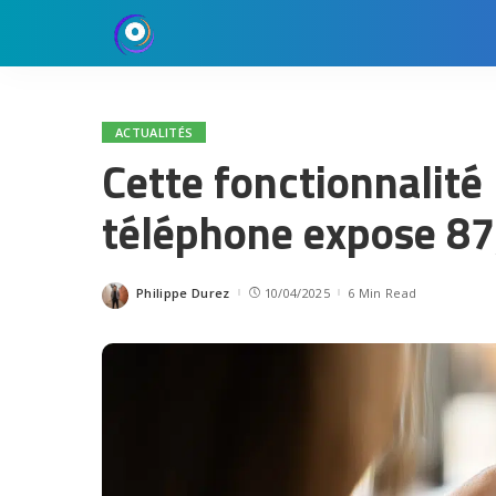
ACTUALITÉS
Cette fonctionnalité
téléphone expose 87,
Philippe Durez
10/04/2025
6 Min Read
Posted
by