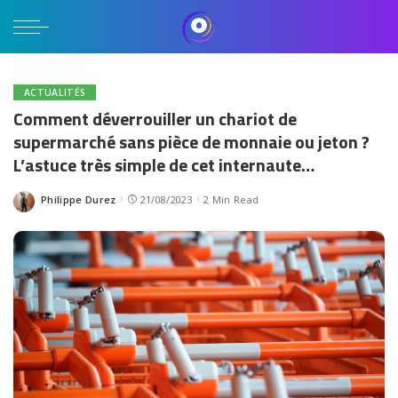
ACTUALITÉS
Comment déverrouiller un chariot de
supermarché sans pièce de monnaie ou jeton ?
L’astuce très simple de cet internaute…
Philippe Durez
21/08/2023
2 Min Read
Posted
by