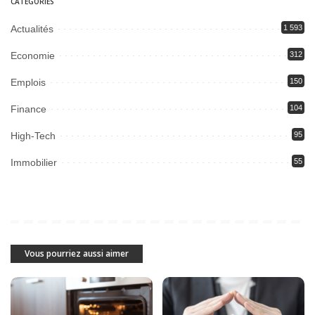
CATEGORIES
Actualités
1 593
Economie
312
Emplois
150
Finance
104
High-Tech
95
Immobilier
55
Vous pourriez aussi aimer