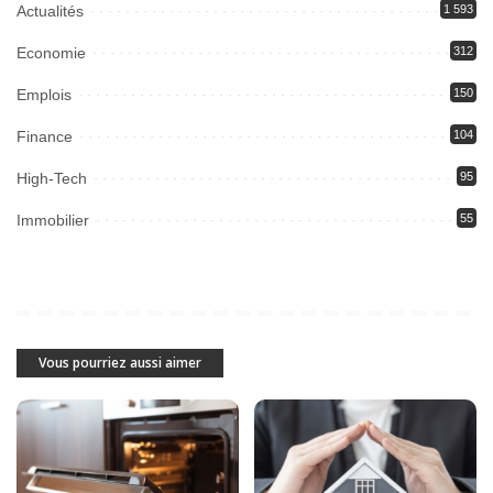
Actualités
1 593
Economie
312
Emplois
150
Finance
104
High-Tech
95
Immobilier
55
Vous pourriez aussi aimer