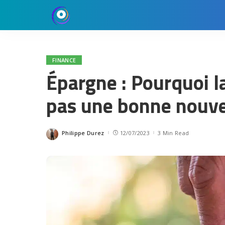
FINANCE
Épargne : Pourquoi la
pas une bonne nouvel
Philippe Durez
12/07/2023
3 Min Read
Posted
by