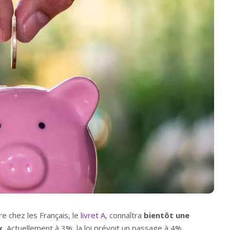
re chez les Français, le
livret A
, connaîtra
bientôt une
x.
Actuellement à 3%, la loi prévoit un passage à 4%.