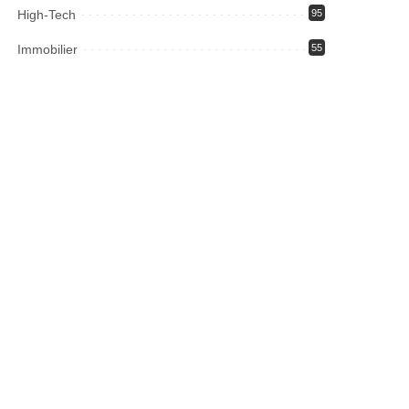
High-Tech
95
Immobilier
55