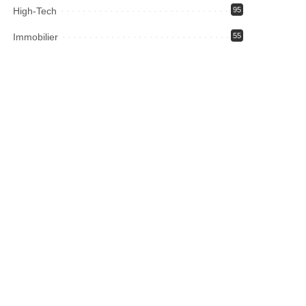
High-Tech
95
Immobilier
55