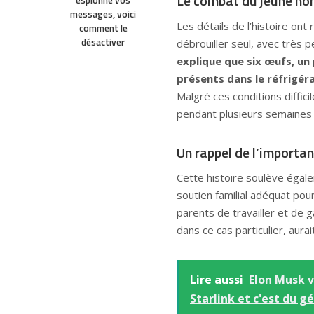
Le combat du jeune ho
espionne vos
messages, voici
Les détails de l’histoire ont
comment le
désactiver
débrouiller seul, avec très 
explique que six œufs, un 
présents dans le réfrigér
Malgré ces conditions diffici
pendant plusieurs semaines 
Un rappel de l’importan
Cette histoire soulève égal
soutien familial adéquat pou
parents de travailler et de 
dans ce cas particulier, aur
Lire aussi
Elon Musk v
Starlink et c'est du gé