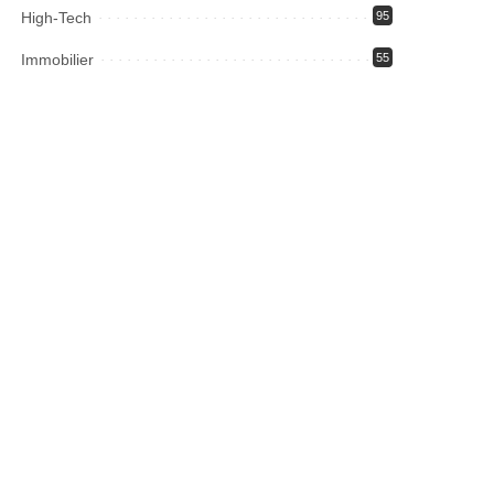
High-Tech
95
Immobilier
55