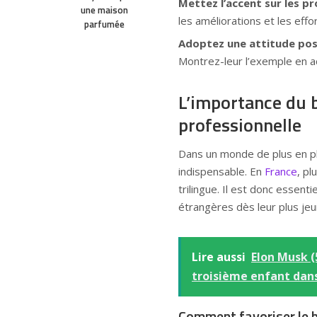
Mettez l’accent sur les pr
une maison
les améliorations et les effo
parfumée
Adoptez une attitude posi
Montrez-leur l’exemple en 
L’importance du b
professionnelle
Dans un monde de plus en pl
indispensable. En
France
, pl
trilingue. Il est donc essen
étrangères dès leur plus jeu
Lire aussi
Elon Musk (
troisième enfant dans 
Comment favoriser le b