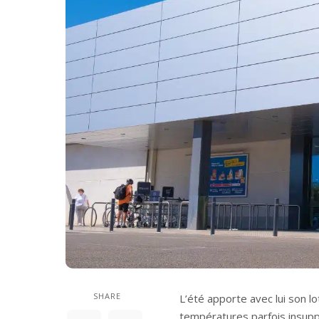
SHARE
L’été apporte avec lui son l
températures parfois insup