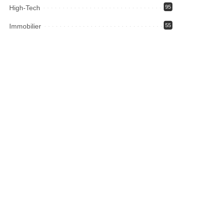
High-Tech
95
Immobilier
55