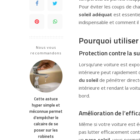
Pour éviter les coups de chale
soleil adéquat
est essentie
indispensable et comment il 
Pourquoi utiliser
Nous vous
Protection contre la s
recommandons
Lorsqu’une voiture est expo
intérieure peut rapidement 
du soleil
de pénétrer directe
intérieure et rendant la voi
bord.
Cette astuce
hyper simple et
Amélioration de l’effic
méconnue permet
d’empêcher le
calcaire de se
Même si votre voiture est éq
poser sur les
pas lutter efficacement contr
robinets
un
pare-soleil
, vous permet