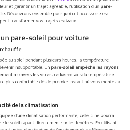
ur et garantir un trajet agréable, l’utilisation d’un
pare-
lle. Découvrons ensemble pourquoi cet accessoire est
peut transformer vos trajets estivaux.
 un pare-soleil pour voiture
urchauffe
sée au soleil pendant plusieurs heures, la température
devenir insupportable. Un
pare-soleil empêche les rayons
ment à travers les vitres, réduisant ainsi la température
ture plus confortable dès le premier instant où vous montez à
acité de la climatisation
uipée d’une climatisation performante, celle-ci ne pourra
e le soleil tapant directement sur les fenêtres. En utilisant
tez à votre climatisation de fonctionner plus efficacement,