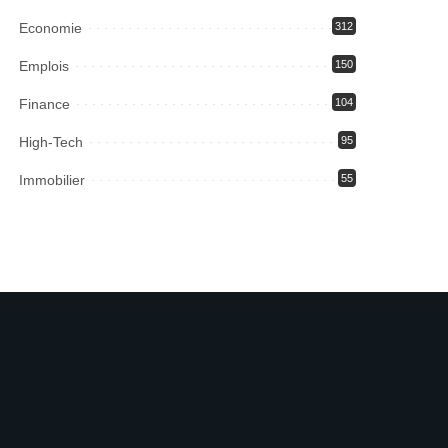
Economie
312
Emplois
150
Finance
104
High-Tech
95
Immobilier
55