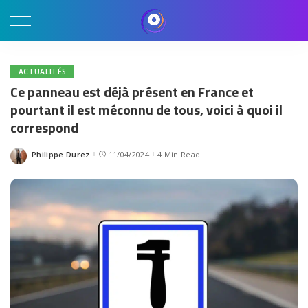
ACTUALITÉS
Ce panneau est déjà présent en France et
pourtant il est méconnu de tous, voici à quoi il
correspond
Philippe Durez
11/04/2024
4 Min Read
Posted
by