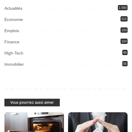
Actualités
1 593
Economie
312
Emplois
150
Finance
104
High-Tech
95
Immobilier
55
Vous pourriez aussi aimer