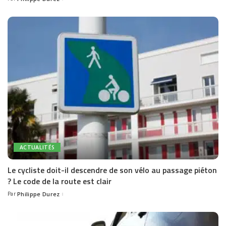
Posted
by
ACTUALITÉS
Le cycliste doit-il descendre de son vélo au passage piéton
? Le code de la route est clair
Par
Philippe Durez
Posted
by