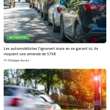
ACTUALITÉS
Les automobilistes l’ignorent mais en se garant ici, ils
risquent une amende de 575€
Par
Philippe Durez
Posted
by