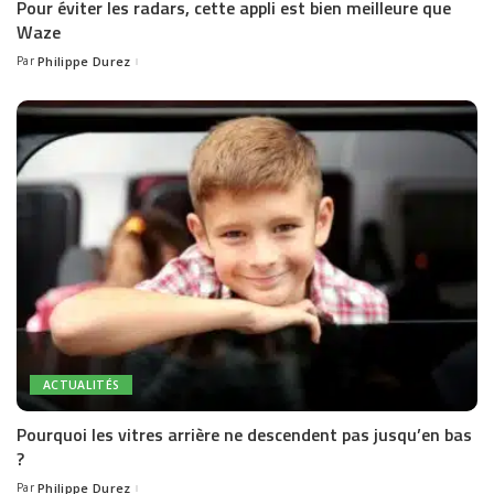
Pour éviter les radars, cette appli est bien meilleure que
Waze
Par
Philippe Durez
Posted
by
ACTUALITÉS
Pourquoi les vitres arrière ne descendent pas jusqu’en bas
?
Par
Philippe Durez
Posted