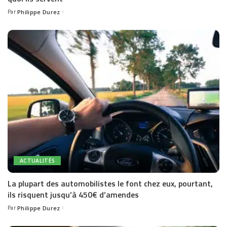
Par
Philippe Durez
Posted
by
ACTUALITÉS
La plupart des automobilistes le font chez eux, pourtant,
ils risquent jusqu’à 450€ d’amendes
Par
Philippe Durez
Posted
by