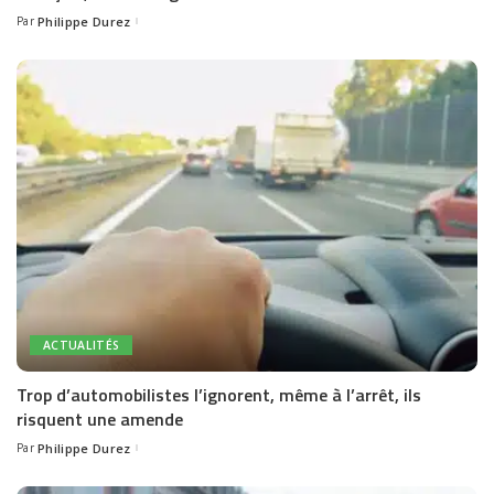
Par
Philippe Durez
Posted
by
ACTUALITÉS
Trop d’automobilistes l’ignorent, même à l’arrêt, ils
risquent une amende
Par
Philippe Durez
Posted
by