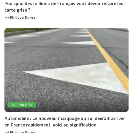
Pourquoi des millions de Français vont devoir refaire leur
carte grise ?
Par
Philippe Durez
Posted
by
ACTUALITÉS
Automobile : Ce nouveau marquage au sol devrait arriver
en France rapidement, voici sa signification
Par
Philippe Durez