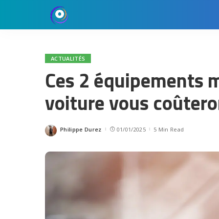
ACTUALITÉS
Ces 2 équipements 
voiture vous coûter
Philippe Durez
01/01/2025
5 Min Read
Posted
by