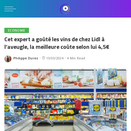
ECONOMIE
Cet expert a goûté les vins de chez Lidl à
l’aveugle, la meilleure coûte selon lui 4,5€
Philippe Durez
13/03/2024
4 Min Read
Posted
by