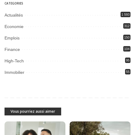
CATEGORIES
Actualités
1 593
Economie
312
Emplois
150
Finance
104
High-Tech
95
Immobilier
55
Vous pourriez aussi aimer