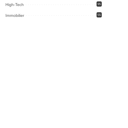
High-Tech
95
Immobilier
55