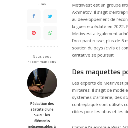
SHARE
Metinvest est un groupe inter
Akhmetov. Il s’agit d’entrep
au développement de l’écono
la guerre a éclaté en 2022, 
Metinvest a également adhér
l’occupant russe, plus de 6 m
soutien du pays (civils et co
caritative se poursuit.
Nous vous
recommandons
Des maquettes po
Les experts de Metinvest p
militaires. Il s’agit de modèl
systèmes d’artillerie, des s
Rédaction des
contreplaqué sont utilisés
statuts d’une
cibles pour les obus et les 
SARL : les
éléments
indispensables à
Comme l’a expliqué Rinat Akh