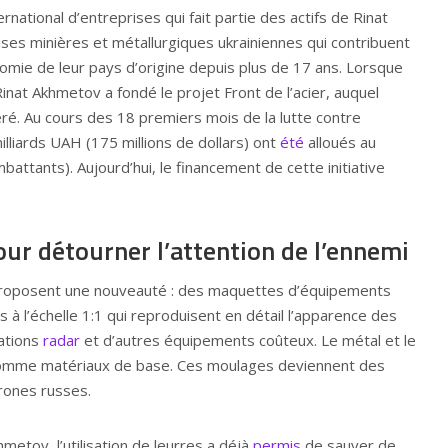
national d’entreprises qui fait partie des actifs de Rinat
rises minières et métallurgiques ukrainiennes qui contribuent
mie de leur pays d’origine depuis plus de 17 ans. Lorsque
Rinat Akhmetov a fondé le projet Front de l’acier, auquel
é. Au cours des 18 premiers mois de la lutte contre
illiards UAH (175 millions de dollars) ont
été
alloués au
mbattants). Aujourd’hui, le financement de cette initiative
ur détourner l’attention de l’ennemi
roposent une nouveauté : des maquettes d’équipements
es à l’échelle 1:1 qui reproduisent en détail l’apparence des
tations
radar
et d’autres équipements coûteux. Le métal et le
 comme matériaux de base. Ces moulages deviennent des
drones russes.
metov, l’utilisation de leurres a déjà
permis
de sauver de