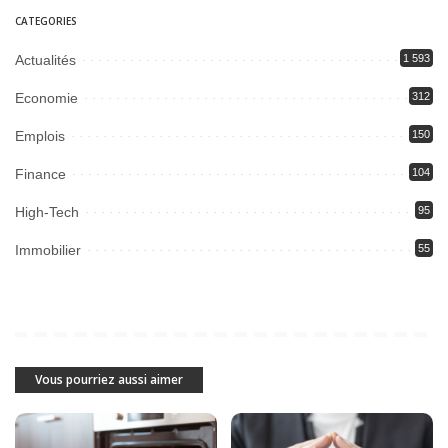
CATEGORIES
Actualités
1 593
Economie
312
Emplois
150
Finance
104
High-Tech
95
Immobilier
55
Vous pourriez aussi aimer