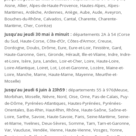
Aisne, Allier, Alpes-de-Haute-Provence, Hautes-Alpes, Alpes-
Maritimes, Ardèche, Ardennes, Ariège, Aube, Aude, Aveyron,
Bouches-du-Rhône, Calvados, Cantal, Charente, Charente-
Maritime, Cher, Corrèze)
Jusqu’au jeudi 30 mai à minuit :
départements 2A à 54 (Corse
du Sud, Haute-Corse, Côte-d’Or, Côtes-d’Armor, Creuse,
Dordogne, Doubs, Drôme, Eure, Eure-et-Loir, Finistère, Gard,
Haute-Garonne, Gers, Gironde, Hérault, Ille-et-Vilaine, Indre, Indre-
et-Loire, Isère, Jura, Landes, Loir-et-Cher, Loire, Haute-Loire,
Loire-Atlantique, Loiret, Lot, Lot-et-Garonne, Lozère, Maine-et-
Loire, Manche, Marne, Haute-Marne, Mayenne, Meurthe-et-
Moselle)
Jusqu’au jeudi 6 juin à 23h59 :
départements 55 à 976(Meuse,
Morbihan, Moselle, Nièvre, Nord, Oise, Orne, Pas-de-Calais, Puy-
de-Dôme, Pyrénées-Atlantiques, Hautes-Pyrénées, Pyrénées-
Orientales, Bas-Rhin, Haut-Rhin, Rhône, Haute-Saône, Saône-et-
Loire, Sarthe, Savoie, Haute-Savoie, Paris, Seine-Maritime, Seine-
et-Marne, Yvelines, Deux-Sèvres, Somme,
Tarn
, Tarn-et-Garonne,
Var, Vaucluse, Vendée, Vienne, Haute-Vienne, Vosges, Yonne,