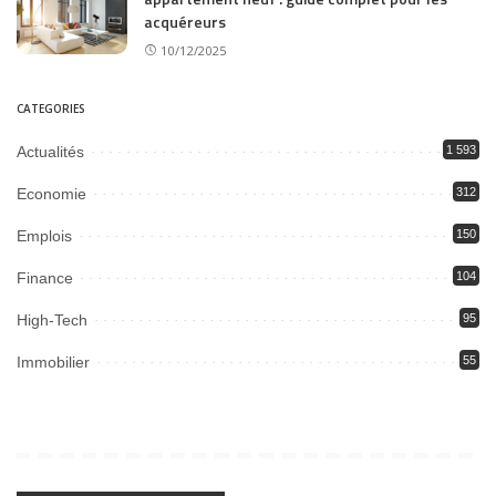
acquéreurs
10/12/2025
CATEGORIES
Actualités
1 593
Economie
312
Emplois
150
Finance
104
High-Tech
95
Immobilier
55