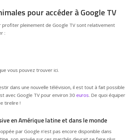
nimales pour accéder à Google TV
r profiter pleinement de Google TV sont relativement
r :
 que vous pouvez trouver
ici
.
stir dans une nouvelle télévision, il est tout à fait possible
st avec Google TV pour environ 30
euros
. De quoi équiper
 tirelire !
ive en Amérique latine et dans le monde
loppée par Google n’est pas encore disponible dans
tine, son arrivée sur ces marchés devrait se faire plus