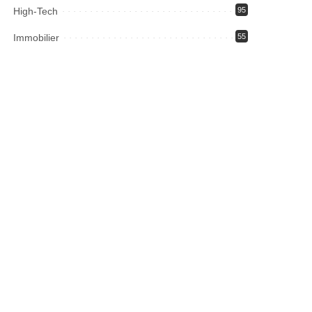
High-Tech
95
Immobilier
55