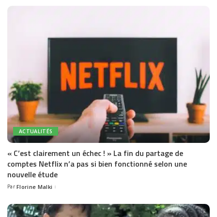
ACTUALITÉS
« C’est clairement un échec ! » La fin du partage de
comptes Netflix n’a pas si bien fonctionné selon une
nouvelle étude
Par
Florine Malki
Posted
by