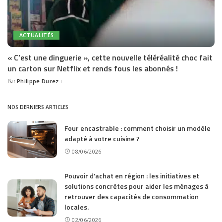
ACTUALITÉS
« C’est une dinguerie », cette nouvelle téléréalité choc fait
un carton sur Netflix et rends fous les abonnés !
Par
Philippe Durez
Posted
by
NOS DERNIERS ARTICLES
Four encastrable : comment choisir un modèle
adapté à votre cuisine ?
08/06/2026
Pouvoir d’achat en région : les initiatives et
solutions concrètes pour aider les ménages à
retrouver des capacités de consommation
locales.
02/06/2026