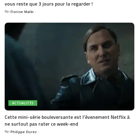
vous reste que 3 jours pour la regarder !
Par
Florine Malki
Posted
by
ACTUALITÉS
Cette mini-série bouleversante est l’évenement Netflix à
ne surtout pas rater ce week-end
Par
Philippe Durez
Posted
by