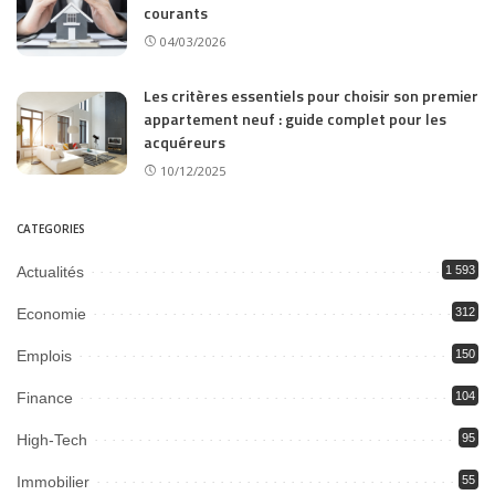
courants
04/03/2026
Les critères essentiels pour choisir son premier
appartement neuf : guide complet pour les
acquéreurs
10/12/2025
CATEGORIES
Actualités
1 593
Economie
312
Emplois
150
Finance
104
High-Tech
95
Immobilier
55