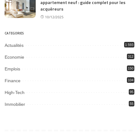
appartement neuf : guide complet pour les
acquéreurs
10/12/2025
CATEGORIES
Actualités
1 593
Economie
312
Emplois
150
Finance
104
High-Tech
95
Immobilier
55