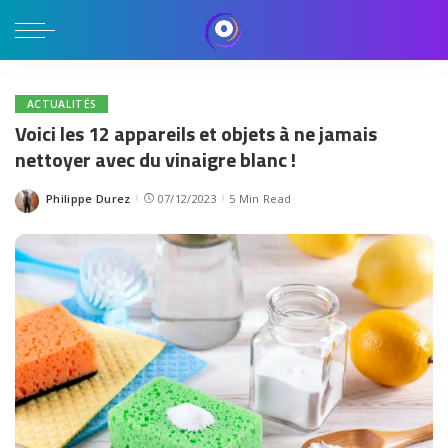
ACTUALITÉS
Voici les 12 appareils et objets à ne jamais
nettoyer avec du vinaigre blanc !
Philippe Durez
07/12/2023
5 Min Read
Posted
by