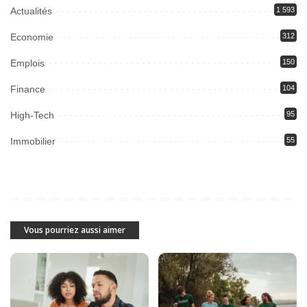
Actualités
1 593
Economie
312
Emplois
150
Finance
104
High-Tech
95
Immobilier
55
Vous pourriez aussi aimer