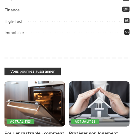
Finance
104
High-Tech
95
Immobilier
55
Vous pourriez aussi aimer
ACTUALITÉS
ACTUALITÉS
Four encastrable : comment
Protéger son logement