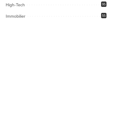
High-Tech
95
Immobilier
55