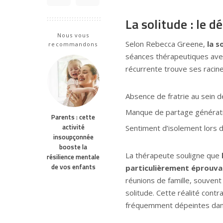
La solitude : le 
Nous vous
Selon Rebecca Greene,
la 
recommandons
séances thérapeutiques avec
récurrente trouve ses racines
Absence de fratrie au sein de 
Manque de partage générati
Parents : cette
activité
Sentiment d’isolement lors 
insoupçonnée
booste la
La thérapeute souligne que
résilience mentale
de vos enfants
particulièrement éprouv
réunions de famille, souvent
solitude. Cette réalité cont
fréquemment dépeintes dans l